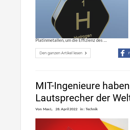
Platinmetallen, um die Effizienz des …
Den ganzen Artikel lesen
F
MIT-Ingenieure habe
Lautsprecher der Welt
Von
Max L.
28. April 2022
in :
Technik