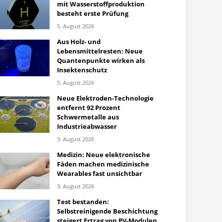
mit Wasserstoffproduktion
besteht erste Prüfung
5. August 2026
Aus Holz- und
Lebensmittelresten: Neue
Quantenpunkte wirken als
Insektenschutz
5. August 2026
Neue Elektroden-Technologie
entfernt 92 Prozent
Schwermetalle aus
Industrieabwasser
3. August 2026
Medizin: Neue elektronische
Fäden machen medizinische
Wearables fast unsichtbar
3. August 2026
Test bestanden:
Selbstreinigende Beschichtung
steigert Ertrag von PV-Modulen