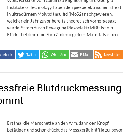
Welt. Forscher vom Columbia Engineering und Georgia
Institute of Technology haben den piezoelektrischen Effekt
in ultradünnem Molybdänsulfid (MoS2) nachgewiesen,
welcher ein Jahr zuvor bereits theoretisch vorhergesagt
wurde. Strom durch Bewegung Piezoelektrizität ist ein
Effekt, bei dem eine Formänderung eines Materials einen
acebook
Twitter
WhatsApp
E-Mail
Newsletter
ressfreie Blutdruckmessung
kommt
Erstmal die Manschette an den Arm, dann den Knopf
betätigen und schon drückt das Messgerät kräftig zu, bevor