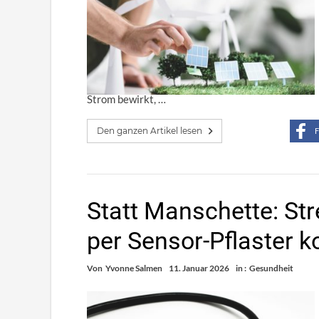
Strom bewirkt, …
Den ganzen Artikel lesen
F
Statt Manschette: St
per Sensor-Pflaster 
Von
Yvonne Salmen
11. Januar 2026
in :
Gesundheit