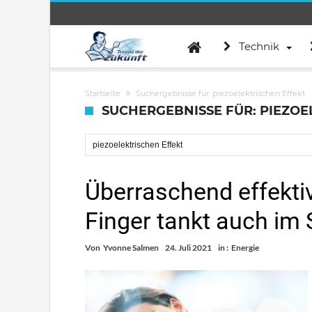
Technik
Startseite
Suchergebnisse für: piezoelektrischen Effekt
SUCHERGEBNISSE FÜR: PIEZOE
Suche nach:
Überraschend effektiv
Finger tankt auch im 
Von
Yvonne Salmen
24. Juli 2021
in :
Energie