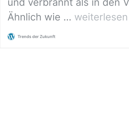
und verbrannt als in den V
Rekordhöhe:
Ähnlich wie …
weiterlesen
China
baut
ein
Trends der Zukunft
Wasserkraftwerk
5.000
Meter
über
dem
Meeresspiegel