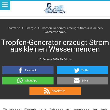
Startseite
Energie
Tropfen-Generator erzeugt Strom aus kleinen
Wassermengen
Tropfen-Generator erzeugt Strom
aus kleinen Wassermengen
.
:
Facebook
Twitter
WhatsApp
E-Mail
Newsletter
Elektrische Energie aus Wasser zu gewinnen ist kein