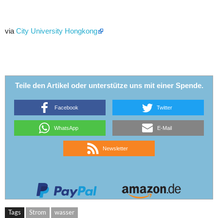
via
City University Hongkong
Teile den Artikel oder unterstütze uns mit einer Spende.
Facebook
Twitter
WhatsApp
E-Mail
Newsletter
Tags
Strom
wasser