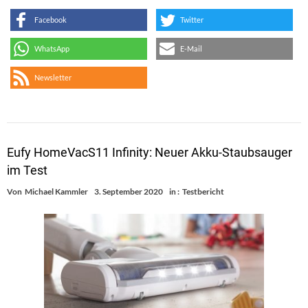
Facebook
Twitter
WhatsApp
E-Mail
Newsletter
Eufy HomeVacS11 Infinity: Neuer Akku-Staubsauger
im Test
Von
Michael Kammler
3. September 2020
in :
Testbericht