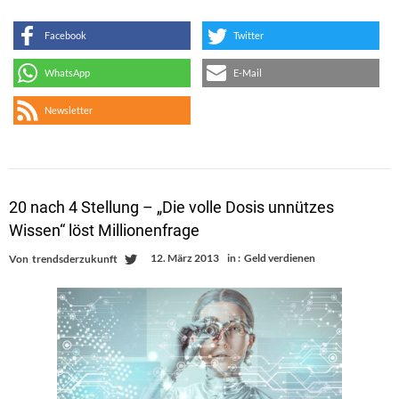
Facebook
Twitter
WhatsApp
E-Mail
Newsletter
20 nach 4 Stellung – „Die volle Dosis unnützes
Wissen“ löst Millionenfrage
12. März 2013
in :
Geld verdienen
Von
trendsderzukunft