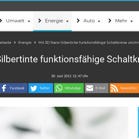
Umwelt
Energie
Auto
Mehr
artseite
Energie
Mit 3D Nano-Silbertinte funktionsfähige Schaltkreise zeich
ilbertinte funktionsfähige Schaltk
.
:
Facebook
Twitter
WhatsApp
E-Mail
Newsletter