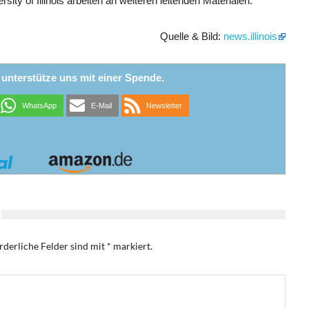
ity of Illinois arbeiten an weiteren leitenden Materialen.
Quelle & Bild:
news.illinois
r unterstütze uns mit einer Spende.
WhatsApp
E-Mail
Newsletter
rderliche Felder sind mit
*
markiert.