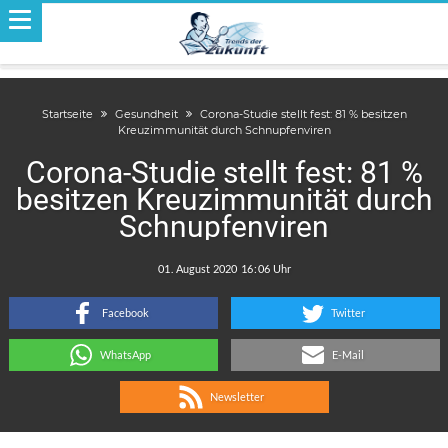
Startseite
Gesundheit
Corona-Studie stellt fest: 81 % besitzen
Kreuzimmunität durch Schnupfenviren
Corona-Studie stellt fest: 81 %
besitzen Kreuzimmunität durch
Schnupfenviren
.
:
Facebook
Twitter
WhatsApp
E-Mail
Newsletter