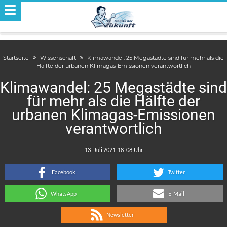
Startseite
Wissenschaft
Klimawandel: 25 Megastädte sind für mehr als die
Hälfte der urbanen Klimagas-Emissionen verantwortlich
Klimawandel: 25 Megastädte sind
für mehr als die Hälfte der
urbanen Klimagas-Emissionen
verantwortlich
.
:
Facebook
Twitter
WhatsApp
E-Mail
Newsletter