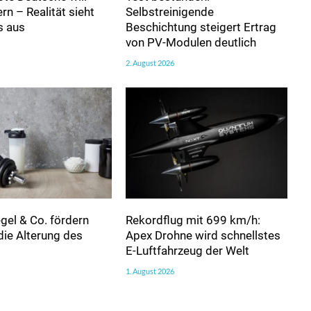
n – Realität sieht
Selbstreinigende
s aus
Beschichtung steigert Ertrag
von PV-Modulen deutlich
2. August 2026
egel & Co. fördern
Rekordflug mit 699 km/h:
die Alterung des
Apex Drohne wird schnellstes
E-Luftfahrzeug der Welt
1. August 2026