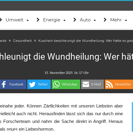
Umwelt
Energie
Auto
Mehr
seite
Gesundheit
Kuscheln beschleunigt die Wundheilung: Wer hätte es ge
leunigt die Wundheilung: Wer hä
.
:
Facebook
Twitter
WhatsApp
E-Mail
Newsletter
inahe jeder. Können Zärtlichkeiten mit unseren Liebsten aber
ielleicht auch nicht. Herausfinden lässt sich das nur durch eine
les Forscherteam und nahm die Sache direkt in Angriff. Heraus
als »nur« ein Liebeshormon.