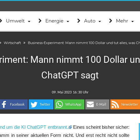
Umwelt
Energie
Auto
Mehr
Wirtschaft
Business-Experiment: Mann nimmt 100 Dollar und tut alles, was C
iment: Mann nimmt 100 Dollar und
ChatGPT sagt
.
:
Facebook
Twitter
WhatsApp
E-Mail
Newsletter
nd um die KI ChatGPT entbrannt.
Eines scheint bisher sicher:
m in seiner aktuellen Form nicht. Und erst recht nicht sollte