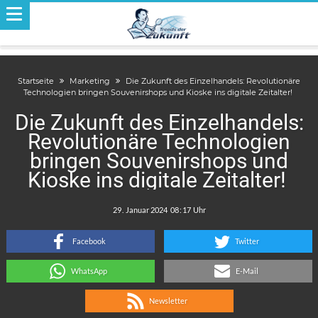
Startseite
Marketing
Die Zukunft des Einzelhandels: Revolutionäre
Technologien bringen Souvenirshops und Kioske ins digitale Zeitalter!
Die Zukunft des Einzelhandels:
Revolutionäre Technologien
bringen Souvenirshops und
Kioske ins digitale Zeitalter!
.
:
Facebook
Twitter
WhatsApp
E-Mail
Newsletter