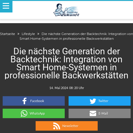
Startseite
Lifestyle
Die nächste Generation der Backtechnik: Integration von
Smart Home-Systemen in professionelle Backwerkstätten
Die nächste Generation der
Backtechnik: Integration von
Smart Home-Systemen in
professionelle Backwerkstätten
.
:
Facebook
Twitter
WhatsApp
E-Mail
Newsletter