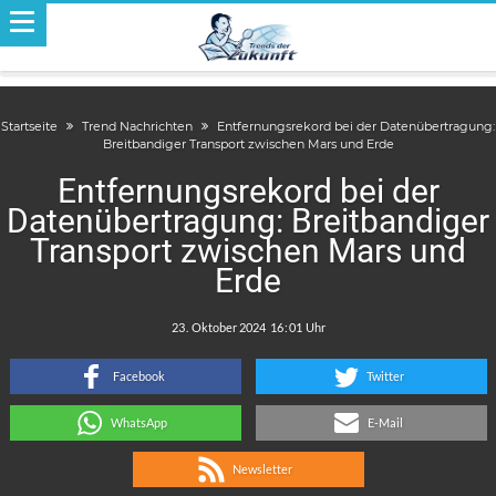
Startseite
Trend Nachrichten
Entfernungsrekord bei der Datenübertragung:
Breitbandiger Transport zwischen Mars und Erde
Entfernungsrekord bei der
Datenübertragung: Breitbandiger
Transport zwischen Mars und
Erde
.
:
Facebook
Twitter
WhatsApp
E-Mail
Newsletter