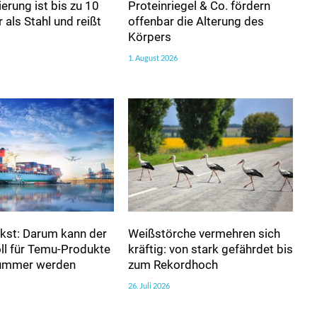
erung ist bis zu 10
Proteinriegel & Co. fördern
 als Stahl und reißt
offenbar die Alterung des
Körpers
1. August 2026
kst: Darum kann der
Weißstörche vermehren sich
ll für Temu-Produkte
kräftig: von stark gefährdet bis
nummer werden
zum Rekordhoch
26. Juli 2026