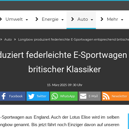
Umwelt
Energie
Auto
Mehr
Auto
Longbow produziert federleichte E-Sportwagen entsprechend britische
uziert federleichte E-Sportwagen
britischer Klassiker
.
:
Facebook
Twitter
WhatsApp
E-Mail
Newsletter
E-Sportwagen aus England. Auch der Lotus Elise wird im selben
ngbow genannt. Bis jetzt fährt noch Einziger davon auf unseren