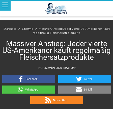
Startseite
Lifestyle
Massiver Anstieg: Jeder vierte US-Amerikaner kauft
regelmäßig Fleischersatzprodukte
Massiver Anstieg: Jeder vierte
US-Amerikaner kauft regelmäßig
Fleischersatzprodukte
.
:
Facebook
Twitter
WhatsApp
E-Mail
Newsletter