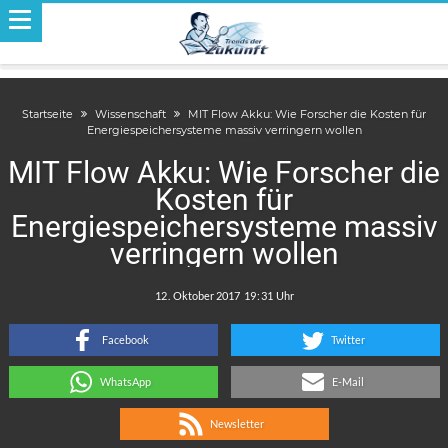
Startseite
Wissenschaft
MIT Flow Akku: Wie Forscher die Kosten für
Energiespeichersysteme massiv verringern wollen
MIT Flow Akku: Wie Forscher die
Kosten für
Energiespeichersysteme massiv
verringern wollen
.
:
Facebook
Twitter
WhatsApp
E-Mail
Newsletter