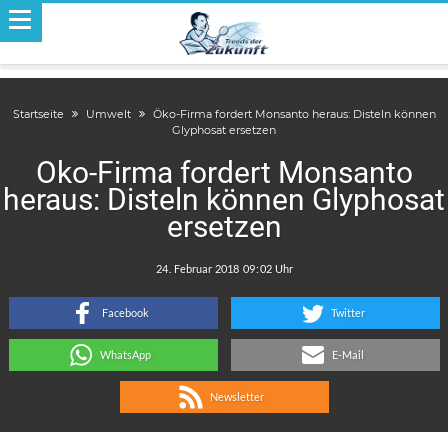
Startseite
Umwelt
Öko-Firma fordert Monsanto heraus: Disteln können
Glyphosat ersetzen
Öko-Firma fordert Monsanto
heraus: Disteln können Glyphosat
ersetzen
.
:
Facebook
Twitter
WhatsApp
E-Mail
Newsletter