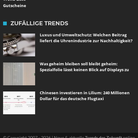
Gutscheine
ZUFÄLLIGE TRENDS
Luxus und Umweltschutz: Welchen Beitrag
liefert die Uhrenindustrie zur Nachhaltigkeit?
Was geheim bleiben soll bleibt geheim:
Spezialfolie lässt keinen Blick auf Displays zu
Chinesen investieren in Lilium: 240 Millionen
Dollar für das deutsche Flugtaxi
© Copyright 2007 - 2026 | Neue & aktuelle
Trends der Zukunft
online