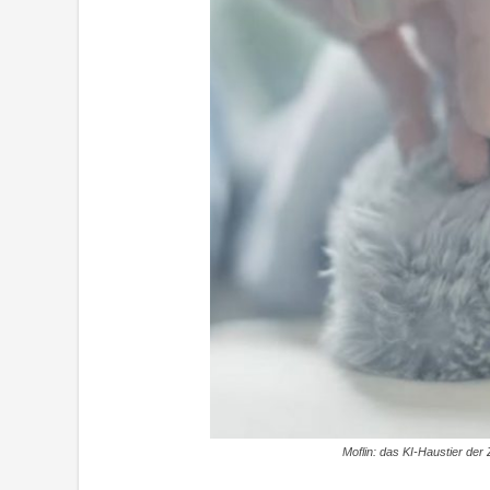
Moflin: das KI-Haustier der