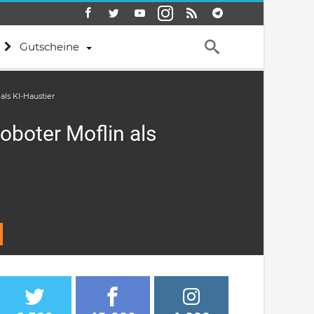
Gutscheine
ls KI-Haustier
boter Moflin als