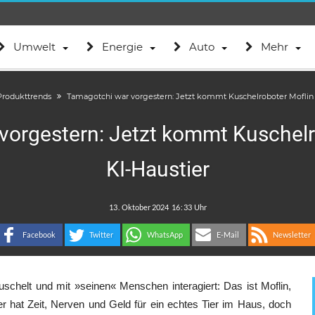
Umwelt
Energie
Auto
Mehr
Produkttrends
Tamagotchi war vorgestern: Jetzt kommt Kuschelroboter Moflin a
vorgestern: Jetzt kommt Kuschelro
KI-Haustier
.
:
Facebook
Twitter
WhatsApp
E-Mail
Newsletter
schelt und mit »seinen« Menschen interagiert: Das ist Moflin,
r hat Zeit, Nerven und Geld für ein echtes Tier im Haus, doch