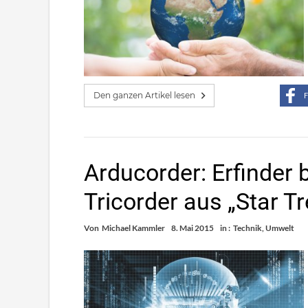
Den ganzen Artikel lesen
F
Arducorder: Erfinder 
Tricorder aus „Star T
Von
Michael Kammler
8. Mai 2015
in :
Technik
,
Umwelt