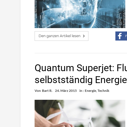
Den ganzen Artikel lesen
F
Quantum Superjet: Fl
selbstständig Energie
Von
Bart R.
24. März 2015
in :
Energie
,
Technik