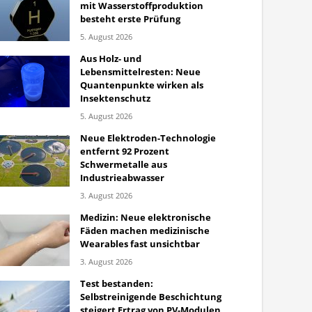
mit Wasserstoffproduktion
besteht erste Prüfung
5. August 2026
Aus Holz- und
Lebensmittelresten: Neue
Quantenpunkte wirken als
Insektenschutz
5. August 2026
Neue Elektroden-Technologie
entfernt 92 Prozent
Schwermetalle aus
Industrieabwasser
3. August 2026
Medizin: Neue elektronische
Fäden machen medizinische
Wearables fast unsichtbar
3. August 2026
Test bestanden:
Selbstreinigende Beschichtung
steigert Ertrag von PV-Modulen