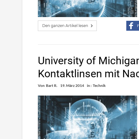
Den ganzen Artikel lesen
F
University of Michiga
Kontaktlinsen mit Na
Von
Bart R.
19. März 2014
in :
Technik