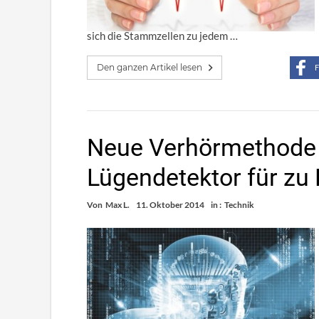
sich die Stammzellen zu jedem …
Den ganzen Artikel lesen
F
Neue Verhörmethode f
Lügendetektor für zu
Von
Max L.
11. Oktober 2014
in :
Technik