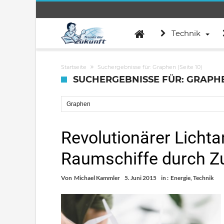
Technik
Startseite
Suchergebnisse für: Graphen
(Seite 10)
SUCHERGEBNISSE FÜR: GRAPH
Suche nach:
Revolutionärer Lichta
Raumschiffe durch Zu
Von
Michael Kammler
5. Juni 2015
in :
Energie
,
Technik