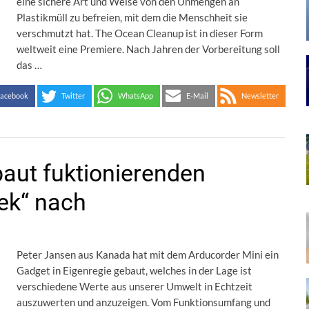
eine sichere Art und Weise von den Unmengen an
Plastikmüll zu befreien, mit dem die Menschheit sie
verschmutzt hat. The Ocean Cleanup ist in dieser Form
weltweit eine Premiere. Nach Jahren der Vorbereitung soll
das …
acebook
Twitter
WhatsApp
E-Mail
Newsletter
baut fuktionierenden
rek“ nach
Peter Jansen aus Kanada hat mit dem Arducorder Mini ein
Gadget in Eigenregie gebaut, welches in der Lage ist
verschiedene Werte aus unserer Umwelt in Echtzeit
auszuwerten und anzuzeigen. Vom Funktionsumfang und