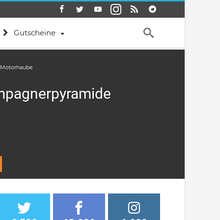
Gutscheine
f Motorhaube
ampagnerpyramide