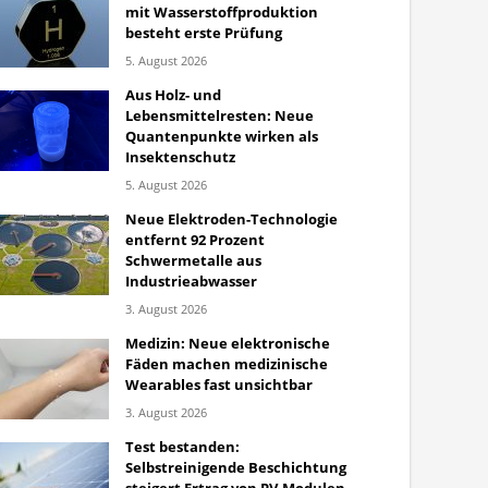
mit Wasserstoffproduktion
besteht erste Prüfung
5. August 2026
Aus Holz- und
Lebensmittelresten: Neue
Quantenpunkte wirken als
Insektenschutz
5. August 2026
Neue Elektroden-Technologie
entfernt 92 Prozent
Schwermetalle aus
Industrieabwasser
3. August 2026
Medizin: Neue elektronische
Fäden machen medizinische
Wearables fast unsichtbar
3. August 2026
Test bestanden:
Selbstreinigende Beschichtung