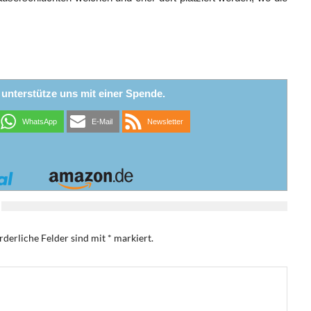
r unterstütze uns mit einer Spende.
WhatsApp
E-Mail
Newsletter
rderliche Felder sind mit
*
markiert.