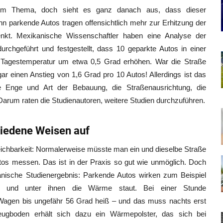
sem Thema, doch sieht es ganz danach aus, dass dieser
 parkende Autos tragen offensichtlich mehr zur Erhitzung der
denkt. Mexikanische Wissenschaftler haben eine Analyse der
rchgeführt und festgestellt, dass 10 geparkte Autos in einer
e Tagestemperatur um etwa 0,5 Grad erhöhen. War die Straße
ar einen Anstieg von 1,6 Grad pro 10 Autos! Allerdings ist das
Enge und Art der Bebauung, die Straßenausrichtung, die
Darum raten die Studienautoren, weitere Studien durchzuführen.
hiedene Weisen auf
gleichbarkeit: Normalerweise müsste man ein und dieselbe Straße
tos messen. Das ist in der Praxis so gut wie unmöglich. Doch
nische Studienergebnis: Parkende Autos wirken zum Beispiel
in und unter ihnen die Wärme staut. Bei einer Stunde
Wagen bis ungefähr 56 Grad heiß – und das muss nachts erst
eugboden erhält sich dazu ein Wärmepolster, das sich bei