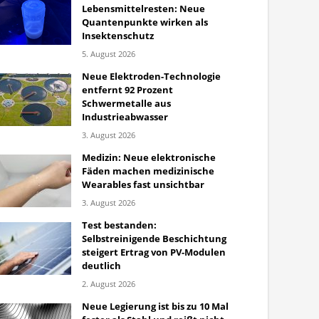
Lebensmittelresten: Neue
Quantenpunkte wirken als
Insektenschutz
5. August 2026
Neue Elektroden-Technologie
entfernt 92 Prozent
Schwermetalle aus
Industrieabwasser
3. August 2026
Medizin: Neue elektronische
Fäden machen medizinische
Wearables fast unsichtbar
3. August 2026
Test bestanden:
Selbstreinigende Beschichtung
steigert Ertrag von PV-Modulen
deutlich
2. August 2026
Neue Legierung ist bis zu 10 Mal