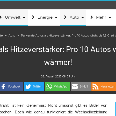
Umwelt
Energie
Auto
Mehr
ite
Auto
Parkende Autos als Hitzeverstärker: Pro 10 Autos wird’s bis 1,6 Grad
s Hitzeverstärker: Pro 10 Autos w
wärmer!
.
:
Facebook
Twitter
WhatsApp
E-Mail
Newsletter
ahlt, ist kein Geheimnis: Nicht umsonst gibt es Bilder von
ochen. Doch wie genau funktioniert die Wechselbeziehung