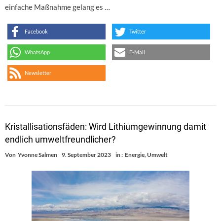
einfache Maßnahme gelang es …
Facebook
Twitter
WhatsApp
E-Mail
Newsletter
Kristallisationsfäden: Wird Lithiumgewinnung damit
endlich umweltfreundlicher?
Von
Yvonne Salmen
9. September 2023
in :
Energie
,
Umwelt