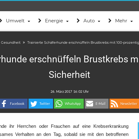
Umwelt
Energie
Auto
Mehr
Gesundheit
Trainierte Schäferhunde erschnüffeln Brustkrebs mit 100-prozentig
rhunde erschnüffeln Brustkrebs m
Sicherheit
.
:
Facebook
Twitter
WhatsApp
E-Mail
Newsletter
nde ihr Herrchen oder Frauchen auf eine Krebserkrankung
sames Verhalten an den Tag, sobald sie mit den betroffenen