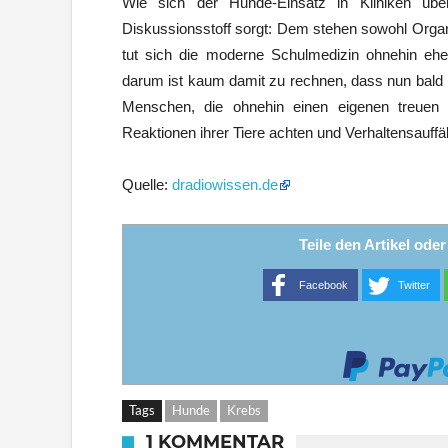
Wie sich der Hunde-Einsatz in Kliniken über
Diskussionsstoff sorgt: Dem stehen sowohl Organ
tut sich die moderne Schulmedizin ohnehin eher
darum ist kaum damit zu rechnen, dass nun bald
Menschen, die ohnehin einen eigenen treuen Vi
Reaktionen ihrer Tiere achten und Verhaltensauffä
Quelle:
dradiowissen.de
Teile den Artikel ode
Facebook
Twitter
Tags
Hunde
Krebs
1 KOMMENTAR