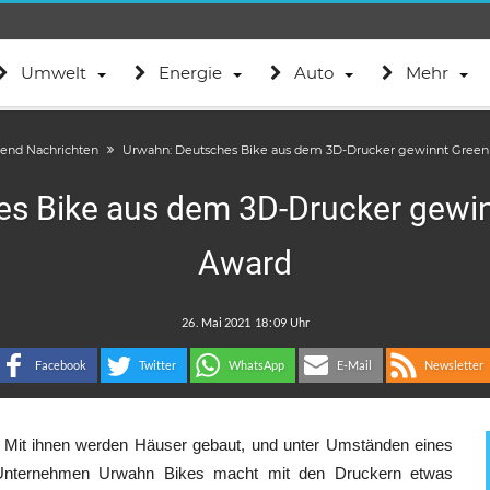
Umwelt
Energie
Auto
Mehr
rend Nachrichten
Urwahn: Deutsches Bike aus dem 3D-Drucker gewinnt Green
s Bike aus dem 3D-Drucker gewi
Award
.
:
Facebook
Twitter
WhatsApp
E-Mail
Newsletter
Mit ihnen werden Häuser gebaut, und unter Umständen eines
Unternehmen Urwahn Bikes macht mit den Druckern etwas