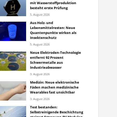
mit Wasserstoffproduktion
besteht erste Prüfung
5. August 2026
Aus Holz- und
Lebensmittelresten: Neue
Quantenpunkte wirken als
Insektenschutz
5. August 2026
Neue Elektroden-Technologie
entfernt 92 Prozent
Schwermetalle aus
Industrieabwasser
3. August 2026
Medizin: Neue elektronische
Fäden machen medizinische
Wearables fast unsichtbar
3. August 2026
Test bestanden:
Selbstreinigende Beschichtung