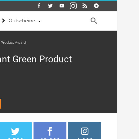
Gutscheine
 Product Award
nnt Green Product