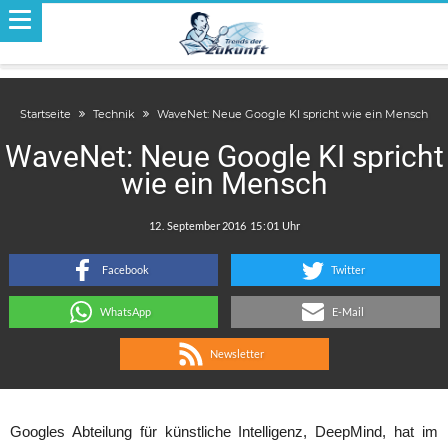
Startseite
Technik
WaveNet: Neue Google KI spricht wie ein Mensch
WaveNet: Neue Google KI spricht
wie ein Mensch
.
:
Facebook
Twitter
WhatsApp
E-Mail
Newsletter
Googles Abteilung für künstliche Intelligenz, DeepMind, hat im