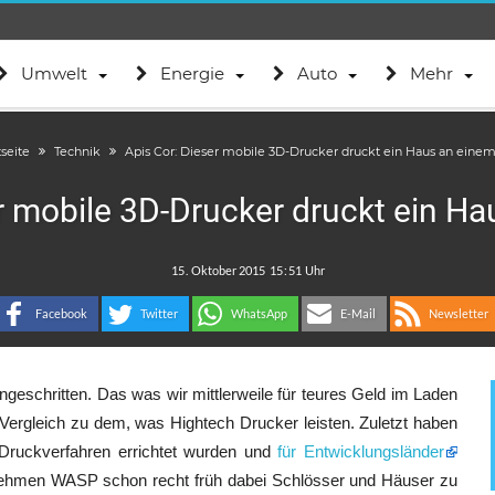
Umwelt
Energie
Auto
Mehr
tseite
Technik
Apis Cor: Dieser mobile 3D-Drucker druckt ein Haus an eine
r mobile 3D-Drucker druckt ein H
.
:
Facebook
Twitter
WhatsApp
E-Mail
Newsletter
ngeschritten. Das was wir mittlerweile für teures Geld im Laden
 Vergleich zu dem, was Hightech Drucker leisten. Zuletzt haben
D-Druckverfahren errichtet wurden und
für Entwicklungsländer
rnehmen WASP schon recht früh dabei Schlösser und Häuser zu