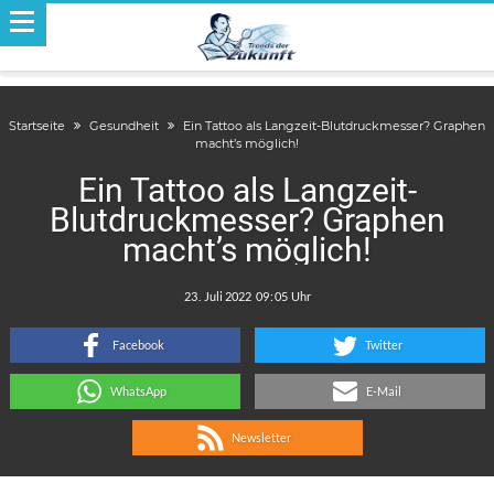
Startseite
Gesundheit
Ein Tattoo als Langzeit-Blutdruckmesser? Graphen
macht’s möglich!
Ein Tattoo als Langzeit-
Blutdruckmesser? Graphen
macht’s möglich!
.
:
Facebook
Twitter
WhatsApp
E-Mail
Newsletter