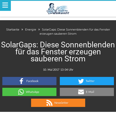
Startseite
Energie
SolarGaps: Diese Sonnenblenden für das Fenster
erzeugen sauberen Strom
SolarGaps: Diese Sonnenblenden
für das Fenster erzeugen
sauberen Strom
.
:
Facebook
Twitter
WhatsApp
E-Mail
Newsletter