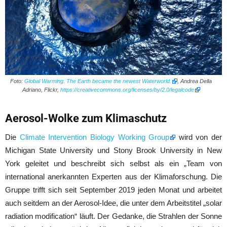
Foto:
Global Warming. The Earth became the newest Waterworld.
, Andrea Della
Adriano, Flickr,
https://creativecommons.org/licenses/by/2.0/legalcode
Aerosol-Wolke zum Klimaschutz
Die
Climate Intervention Biology Working Group
wird von der
Michigan State University und Stony Brook University in New
York geleitet und beschreibt sich selbst als ein „Team von
international anerkannten Experten aus der Klimaforschung. Die
Gruppe trifft sich seit September 2019 jeden Monat und arbeitet
auch seitdem an der Aerosol-Idee, die unter dem Arbeitstitel „solar
radiation modification“ läuft. Der Gedanke, die Strahlen der Sonne