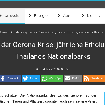
Umwelt
Energie
Auto
Mehr
Umwelt
Erfahrung aus der Corona-Krise: jährliche Erholungspausen für Thailand
 der Corona-Krise: jährliche Erhol
Thailands Nationalparks
.
:
Facebook
Twitter
WhatsApp
E-Mail
Newsletter
turschätze: Die Nationalparks des Landes gehören zu den
otischen Tieren und Pflanzen, darunter auch sehr seltene Arten.