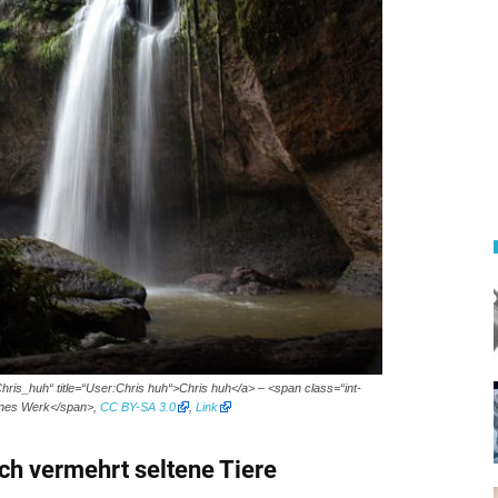
ris_huh“ title=“User:Chris huh“>Chris huh</a> – <span class=“int-
enes Werk</span>,
CC BY-SA 3.0
,
Link
ich vermehrt seltene Tiere