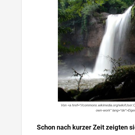
Von <a href=“//commons.wikimedia.org/wiki/User:Ch
own-work“ lang=“de“>Eig
Schon nach kurzer Zeit zeigten s