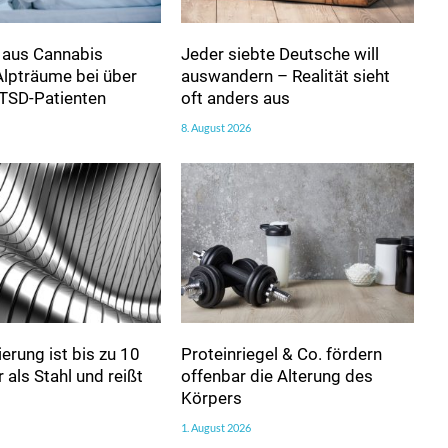
 aus Cannabis
Jeder siebte Deutsche will
Alpträume bei über
auswandern – Realität sieht
PTSD-Patienten
oft anders aus
8. August 2026
erung ist bis zu 10
Proteinriegel & Co. fördern
 als Stahl und reißt
offenbar die Alterung des
Körpers
1. August 2026