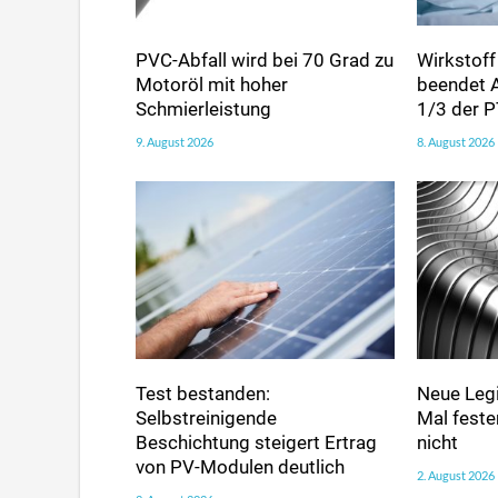
PVC-Abfall wird bei 70 Grad zu
Wirkstoff
Motoröl mit hoher
beendet 
Schmierleistung
1/3 der 
9. August 2026
8. August 2026
Test bestanden:
Neue Legi
Selbstreinigende
Mal fester
Beschichtung steigert Ertrag
nicht
von PV-Modulen deutlich
2. August 2026