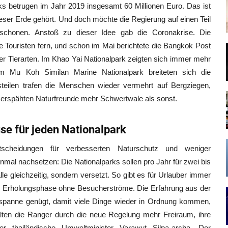
parks betrugen im Jahr 2019 insgesamt 60 Millionen Euro. Das ist
ieser Erde gehört. Und doch möchte die Regierung auf einen Teil
schonen. Anstoß zu dieser Idee gab die Coronakrise. Die
die Touristen fern, und schon im Mai berichtete die Bangkok Post
 Tierarten. Im Khao Yai Nationalpark zeigten sich immer mehr
m Mu Koh Similan Marine Nationalpark breiteten sich die
steilen trafen die Menschen wieder vermehrt auf Bergziegen,
e erspähten Naturfreunde mehr Schwertwale als sonst.
se für jeden Nationalpark
tscheidungen für verbesserten Naturschutz und weniger
al nachsetzen: Die Nationalparks sollen pro Jahr für zwei bis
lle gleichzeitig, sondern versetzt. So gibt es für Urlauber immer
ne Erholungsphase ohne Besucherströme. Die Erfahrung aus der
tspanne genügt, damit viele Dinge wieder in Ordnung kommen,
lten die Ranger durch die neue Regelung mehr Freiraum, ihre
r thailändische Umweltminister Varawut Silpa-archa. Der