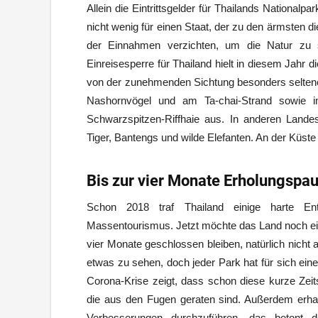
Allein die Eintrittsgelder für Thailands National
nicht wenig für einen Staat, der zu den ärmsten d
der Einnahmen verzichten, um die Natur zu 
Einreisesperre für Thailand hielt in diesem Jahr 
von der zunehmenden Sichtung besonders seltener
Nashornvögel und am Ta-chai-Strand sowie i
Schwarzspitzen-Riffhaie aus. In anderen Lande
Tiger, Bantengs und wilde Elefanten. An der Küst
Bis zur vier Monate Erholungspau
Schon 2018 traf Thailand einige harte En
Massentourismus. Jetzt möchte das Land noch einm
vier Monate geschlossen bleiben, natürlich nicht a
etwas zu sehen, doch jeder Park hat für sich ei
Corona-Krise zeigt, dass schon diese kurze Zei
die aus den Fugen geraten sind. Außerdem erha
Verbesserungen durchzuführen, das betont de