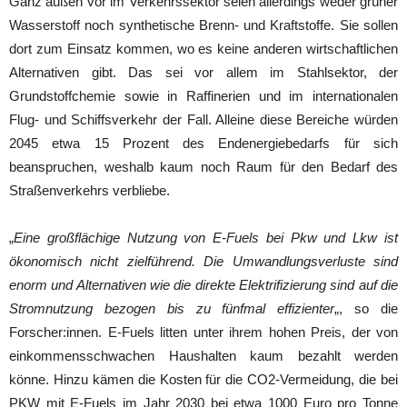
Ganz außen vor im Verkehrssektor seien allerdings weder grüner
Wasserstoff noch synthetische Brenn- und Kraftstoffe. Sie sollen
dort zum Einsatz kommen, wo es keine anderen wirtschaftlichen
Alternativen gibt. Das sei vor allem im Stahlsektor, der
Grundstoffchemie sowie in Raffinerien und im internationalen
Flug- und Schiffsverkehr der Fall. Alleine diese Bereiche würden
2045 etwa 15 Prozent des Endenergiebedarfs für sich
beanspruchen, weshalb kaum noch Raum für den Bedarf des
Straßenverkehrs verbliebe.
„
Eine großflächige Nutzung von E-Fuels bei Pkw und Lkw ist
ökonomisch nicht zielführend. Die Umwandlungsverluste sind
enorm und Alternativen wie die direkte Elektrifizierung sind auf die
Stromnutzung bezogen bis zu fünfmal effizienter
„, so die
Forscher:innen. E-Fuels litten unter ihrem hohen Preis, der von
einkommensschwachen Haushalten kaum bezahlt werden
könne. Hinzu kämen die Kosten für die CO2-Vermeidung, die bei
PKW mit E-Fuels im Jahr 2030 bei etwa 1000 Euro pro Tonne