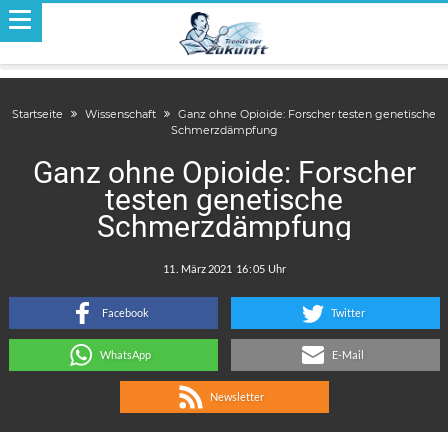
Startseite
Wissenschaft
Ganz ohne Opioide: Forscher testen genetische
Schmerzdämpfung
Ganz ohne Opioide: Forscher
testen genetische
Schmerzdämpfung
.
:
Facebook
Twitter
WhatsApp
E-Mail
Newsletter