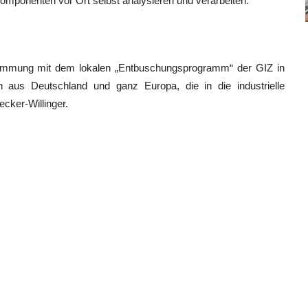
Komponenten vor Ort selbst analysieren und verarbeiten.
timmung mit dem lokalen „Entbuschungsprogramm“ der GIZ in
rn aus Deutschland und ganz Europa, die in die industrielle
ecker-Willinger.