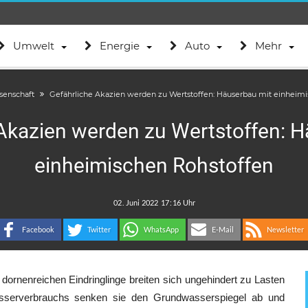
Umwelt
Energie
Auto
Mehr
senschaft
Gefährliche Akazien werden zu Wertstoffen: Häuserbau mit einheim
Akazien werden zu Wertstoffen: 
einheimischen Rohstoffen
.
:
Facebook
Twitter
WhatsApp
E-Mail
Newsletter
dornenreichen Eindringlinge breiten sich ungehindert zu Lasten
sserverbrauchs senken sie den Grundwasserspiegel ab und