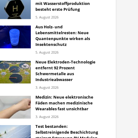
mit Wasserstoffproduktion
besteht erste Prüfung
5. August 2026
Aus Holz- und
Lebensmittelresten: Neue
Quantenpunkte wirken als
Insektenschutz
5. August 2026
Neue Elektroden-Technologie
entfernt 92 Prozent
Schwermetalle aus
Industrieabwasser
3. August 2026
Medizin: Neue elektronische
Fäden machen medizinische
Wearables fast unsichtbar
3. August 2026
Test bestanden:
Selbstreinigende Beschichtung