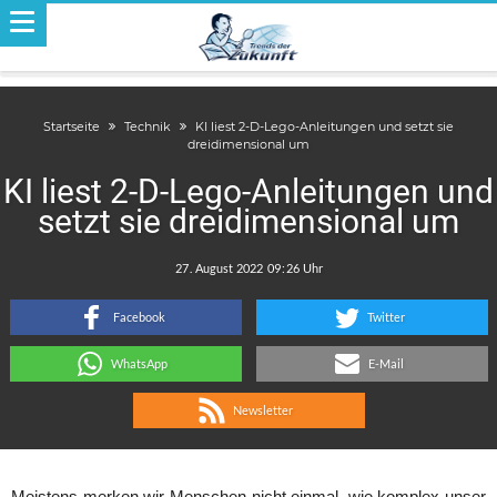
Startseite
Technik
KI liest 2-D-Lego-Anleitungen und setzt sie
dreidimensional um
KI liest 2-D-Lego-Anleitungen und
setzt sie dreidimensional um
.
:
Facebook
Twitter
WhatsApp
E-Mail
Newsletter
Meistens merken wir Menschen nicht einmal, wie komplex unser