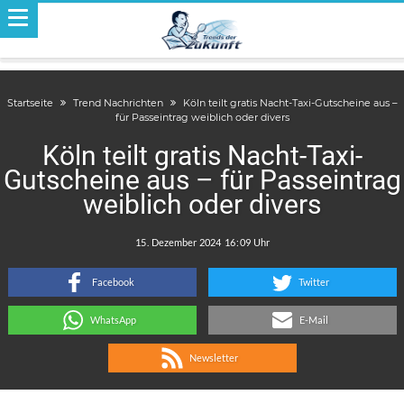
Startseite
Trend Nachrichten
Köln teilt gratis Nacht-Taxi-Gutscheine aus –
für Passeintrag weiblich oder divers
Köln teilt gratis Nacht-Taxi-
Gutscheine aus – für Passeintrag
weiblich oder divers
.
:
Facebook
Twitter
WhatsApp
E-Mail
Newsletter