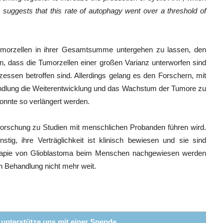
a suggests that this rate of autophagy went over a threshold of
 Tumorzellen in ihrer Gesamtsumme untergehen zu lassen, den
n, dass die Tumorzellen einer großen Varianz unterworfen sind
essen betroffen sind. Allerdings gelang es den Forschern, mit
ndlung die Weiterentwicklung und das Wachstum der Tumore zu
nnte so verlängert werden.
 Forschung zu Studien mit menschlichen Probanden führen wird.
tig, ihre Verträglichkeit ist klinisch bewiesen und sie sind
herapie von Glioblastoma beim Menschen nachgewiesen werden
n Behandlung nicht mehr weit.
r unterstütze uns mit einer Spende.