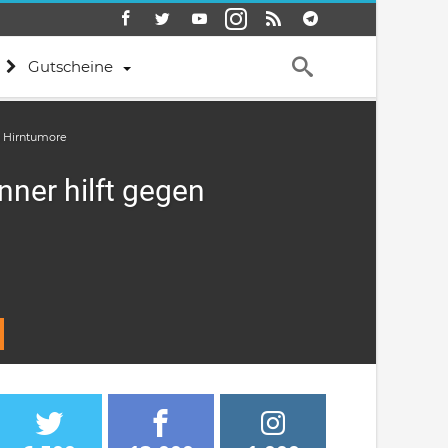
Gutscheine
n Hirntumore
ner hilft gegen