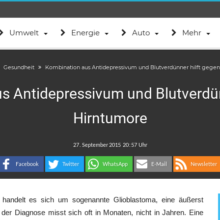
Umwelt
Energie
Auto
Mehr
Gesundheit
Kombination aus Antidepressivum und Blutverdünner hilft gege
s Antidepressivum und Blutverdün
Hirntumore
.
:
Facebook
Twitter
WhatsApp
E-Mail
Newsletter
e handelt es sich um sogenannte Glioblastoma, eine äußerst
er Diagnose misst sich oft in Monaten, nicht in Jahren. Eine