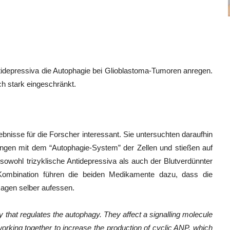
tidepressiva die Autophagie bei Glioblastoma-Tumoren anregen.
h stark eingeschränkt.
bnisse für die Forscher interessant. Sie untersuchten daraufhin
ngen mit dem “Autophagie-System” der Zellen und stießen auf
 sowohl trizyklische Antidepressiva als auch der Blutverdünnter
 Kombination führen die beiden Medikamente dazu, dass die
sagen selber aufessen.
y that regulates the autophagy. They affect a signalling molecule
orking together to increase the production of cyclic ANP, which