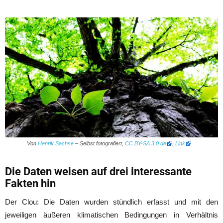
Von
Henrik Sachse
–
Selbst fotografiert
,
CC BY-SA 3.0 de
,
Link
Die Daten weisen auf drei interessante
Fakten hin
Der Clou: Die Daten wurden stündlich erfasst und mit den
jeweiligen äußeren klimatischen Bedingungen in Verhältnis