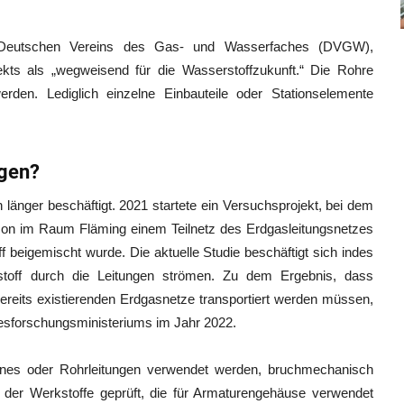
s Deutschen Vereins des Gas- und Wasserfaches (DVGW),
kts als „wegweisend für die Wasserstoffzukunft.“ Die Rohre
erden. Lediglich einzelne Einbauteile oder Stationselemente
ngen?
nger beschäftigt. 2021 startete ein Versuchsprojekt, bei dem
on im Raum Fläming einem Teilnetz des Erdgasleitungsnetzes
beigemischt wurde. Die aktuelle Studie beschäftigt sich indes
toff durch die Leitungen strömen. Zu dem Ergebnis, dass
ereits existierenden Erdgasnetze transportiert werden müssen,
desforschungsministeriums im Jahr 2022.
lines oder Rohrleitungen verwendet werden, bruchmechanisch
e der Werkstoffe geprüft, die für Armaturengehäuse verwendet