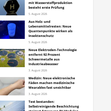
mit Wasserstoffproduktion
besteht erste Prüfung
5. August 2026
Aus Holz- und
Lebensmittelresten: Neue
Quantenpunkte wirken als
Insektenschutz
5. August 2026
Neue Elektroden-Technologie
entfernt 92 Prozent
Schwermetalle aus
Industrieabwasser
3. August 2026
Medizin: Neue elektronische
Fäden machen medizinische
Wearables fast unsichtbar
3. August 2026
Test bestanden:
Selbstreinigende Beschichtung