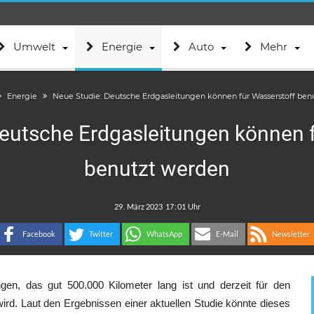
Umwelt
Energie
Auto
Mehr
Energie
Neue Studie: Deutsche Erdgasleitungen können für Wasserstoff ben
eutsche Erdgasleitungen können 
benutzt werden
.
:
Facebook
Twitter
WhatsApp
E-Mail
Newsletter
ngen, das gut 500.000 Kilometer lang ist und derzeit für den
wird. Laut den Ergebnissen einer aktuellen Studie könnte dieses