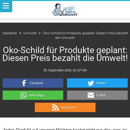
Startseite
Umwelt
Öko-Schild für Produkte geplant: Diesen Preis bezahlt
die Umwelt!
Öko-Schild für Produkte geplant:
Diesen Preis bezahlt die Umwelt!
.
:
Facebook
Twitter
WhatsApp
E-Mail
Newsletter
Jedes Produkt auf unseren Märkten kostet nicht nur das, was im