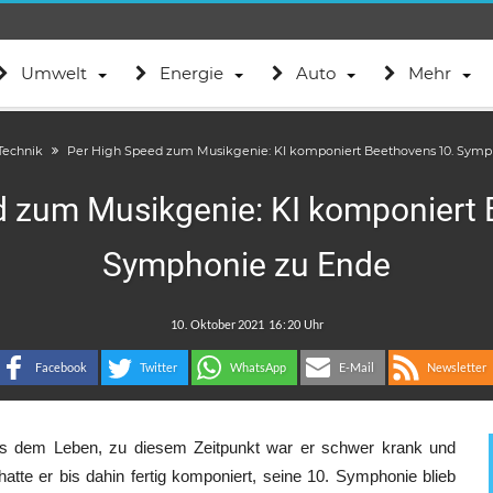
Umwelt
Energie
Auto
Mehr
Technik
Per High Speed zum Musikgenie: KI komponiert Beethovens 10. Symp
d zum Musikgenie: KI komponiert 
Symphonie zu Ende
.
:
Facebook
Twitter
WhatsApp
E-Mail
Newsletter
s dem Leben, zu diesem Zeitpunkt war er schwer krank und
atte er bis dahin fertig komponiert, seine 10. Symphonie blieb