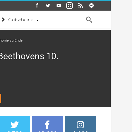
Gutscheine
honie zu Ende
Beethovens 10.