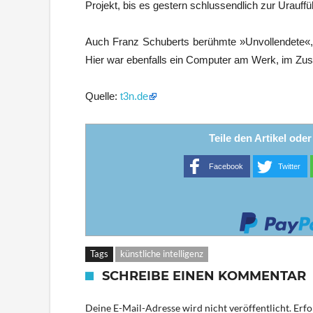
Projekt, bis es gestern schlussendlich zur Urauff
Auch Franz Schuberts berühmte »Unvollendete«, ei
Hier war ebenfalls ein Computer am Werk, im Z
Quelle:
t3n.de
Teile den Artikel ode
Facebook
Twitter
Tags
künstliche intelligenz
SCHREIBE EINEN KOMMENTAR
Deine E-Mail-Adresse wird nicht veröffentlicht.
Erfo