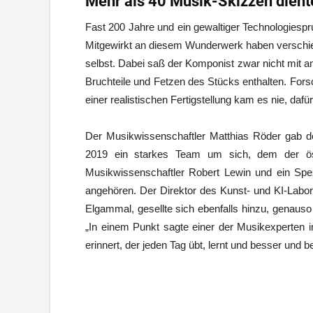
Mehr als 40 Musik-Skizzen dient
Fast 200 Jahre und ein gewaltiger Technologiespru
Mitgewirkt an diesem Wunderwerk haben verschied
selbst. Dabei saß der Komponist zwar nicht mit a
Bruchteile und Fetzen des Stücks enthalten. Fors
einer realistischen Fertigstellung kam es nie, daf
Der Musikwissenschaftler Matthias Röder gab d
2019 ein starkes Team um sich, dem der öst
Musikwissenschaftler Robert Lewin und ein Sp
angehören. Der Direktor des Kunst- und KI-Labo
Elgammal, gesellte sich ebenfalls hinzu, genauso w
„In einem Punkt sagte einer der Musikexperten i
erinnert, der jeden Tag übt, lernt und besser un