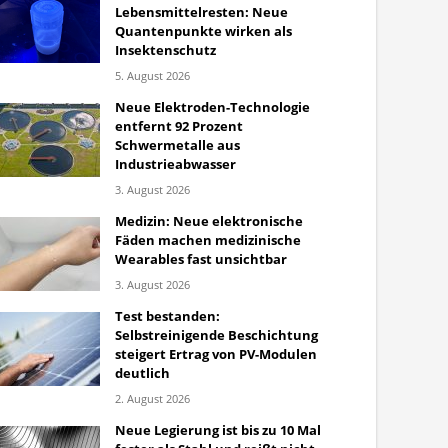
Lebensmittelresten: Neue
Quantenpunkte wirken als
Insektenschutz
5. August 2026
Neue Elektroden-Technologie
entfernt 92 Prozent
Schwermetalle aus
Industrieabwasser
3. August 2026
Medizin: Neue elektronische
Fäden machen medizinische
Wearables fast unsichtbar
3. August 2026
Test bestanden:
Selbstreinigende Beschichtung
steigert Ertrag von PV-Modulen
deutlich
2. August 2026
Neue Legierung ist bis zu 10 Mal