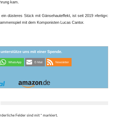
ührung kam.
n düsteres Stück mit Gänsehauteffekt, ist seit 2019 »fertig«:
usammenspiel mit dem Komponisten Lucas Cantor.
r unterstütze uns mit einer Spende.
WhatsApp
E-Mail
Newsletter
rderliche Felder sind mit
*
markiert.