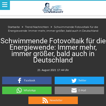
Startseite
Trend Nachrichten
Schwimmende Fotovoltaik für die
Energiewende: Immer mehr, immer größer, bald auch in Deutschland
Schwimmende Fotovoltaik für die
Energiewende: Immer mehr,
immer größer, bald auch in
Deutschland
.
:
Facebook
Twitter
WhatsApp
E-Mail
Newsletter