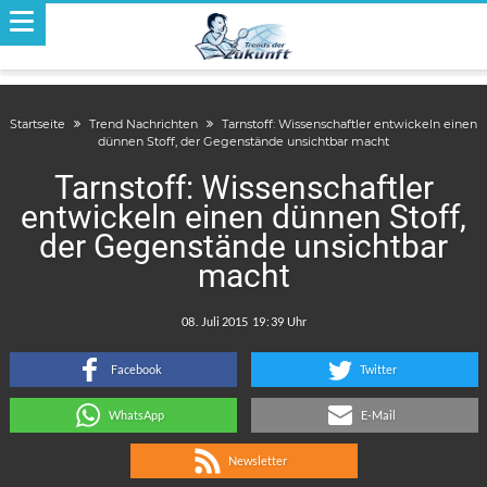
Startseite
Trend Nachrichten
Tarnstoff: Wissenschaftler entwickeln einen
dünnen Stoff, der Gegenstände unsichtbar macht
Tarnstoff: Wissenschaftler
entwickeln einen dünnen Stoff,
der Gegenstände unsichtbar
macht
.
:
Facebook
Twitter
WhatsApp
E-Mail
Newsletter