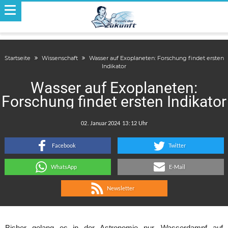
Startseite
Wissenschaft
Wasser auf Exoplaneten: Forschung findet ersten
Indikator
Wasser auf Exoplaneten:
Forschung findet ersten Indikator
.
:
Facebook
Twitter
WhatsApp
E-Mail
Newsletter
Bisher gelang es in der Astronomie nur, Wasserdampf auf