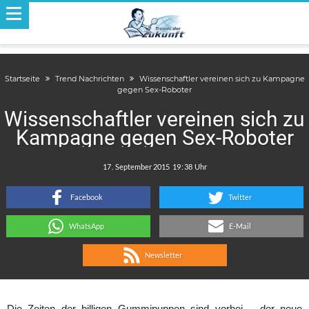
Startseite
Trend Nachrichten
Wissenschaftler vereinen sich zu Kampagne
gegen Sex-Roboter
Wissenschaftler vereinen sich zu
Kampagne gegen Sex-Roboter
.
:
Facebook
Twitter
WhatsApp
E-Mail
Newsletter
Die Zeiten der billigen Gummipuppen sind vorbei – der neue