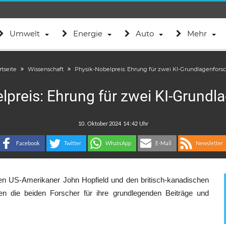
Umwelt
Energie
Auto
Mehr
rtseite
Wissenschaft
Physik-Nobelpreis: Ehrung für zwei KI-Grundlagenfors
lpreis: Ehrung für zwei KI-Grundl
.
:
Facebook
Twitter
WhatsApp
E-Mail
Newsletter
den US-Amerikaner John Hopfield und den britisch-kanadischen
en die beiden Forscher für ihre grundlegenden Beiträge und