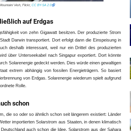
 Mountain/ \Ash, Flickr,
CC BY-SA 2.0
ließlich auf Erdgas
gsfähigkeit von zehn Gigawatt besitzen. Der produzierte Strom
Stadt Darwin transportiert. Dort erfolgt dann die Einspeisung in
ch deshalb interessant, weil nur ein Drittel des produzierten
wird über Unterseekabel nach Singapur exportiert. Dort könnte
urch Solarenergie gedeckt werden. Dies würde einen gewaltigen
tstaat extrem abhängig von fossilen Energieträgern. So basiert
Verbrennung von Erdgas. Solarenergie wiederum spielt aufgrund
ordnete Rolle.
auch schon
m, die so oder so ähnlich schon seit längerem existiert: Länder
tter importierten Solarstrom aus Staaten, in denen klimatisch
 Deutschland auch schon die Idee, Solarstrom aus der Sahara