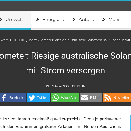
Umwelt
Energie
Auto
Mehr
welt
10.000 Quadratkilometer: Riesige australische Solarfarm soll Singapur mi
ometer: Riesige australische Solar
mit Strom versorgen
.
:
Facebook
Twitter
WhatsApp
E-Mail
Newsletter
n letzten Jahren regelmäßig weitergereicht. Denn je preiswerter
auch der Bau immer größerer Anlagen. Im Norden Australiens