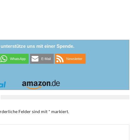
r unterstütze uns mit einer Spende.
WhatsApp
E-Mail
Newsletter
rderliche Felder sind mit
*
markiert.