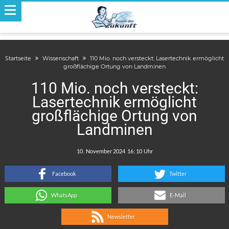
Startseite
Wissenschaft
110 Mio. noch versteckt: Lasertechnik ermöglicht
großflächige Ortung von Landminen
110 Mio. noch versteckt:
Lasertechnik ermöglicht
großflächige Ortung von
Landminen
.
:
Facebook
Twitter
WhatsApp
E-Mail
Newsletter