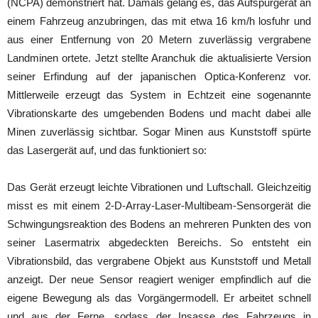
(NCPA) demonstriert hat. Damals gelang es, das Aufspürgerät an
einem Fahrzeug anzubringen, das mit etwa 16 km/h losfuhr und
aus einer Entfernung von 20 Metern zuverlässig vergrabene
Landminen ortete. Jetzt stellte Aranchuk die aktualisierte Version
seiner Erfindung auf der japanischen Optica-Konferenz vor.
Mittlerweile erzeugt das System in Echtzeit eine sogenannte
Vibrationskarte des umgebenden Bodens und macht dabei alle
Minen zuverlässig sichtbar. Sogar Minen aus Kunststoff spürte
das Lasergerät auf, und das funktioniert so:
Das Gerät erzeugt leichte Vibrationen und Luftschall. Gleichzeitig
misst es mit einem 2-D-Array-Laser-Multibeam-Sensorgerät die
Schwingungsreaktion des Bodens an mehreren Punkten des von
seiner Lasermatrix abgedeckten Bereichs. So entsteht ein
Vibrationsbild, das vergrabene Objekt aus Kunststoff und Metall
anzeigt. Der neue Sensor reagiert weniger empfindlich auf die
eigene Bewegung als das Vorgängermodell. Er arbeitet schnell
und aus der Ferne, sodass der Insasse des Fahrzeugs in