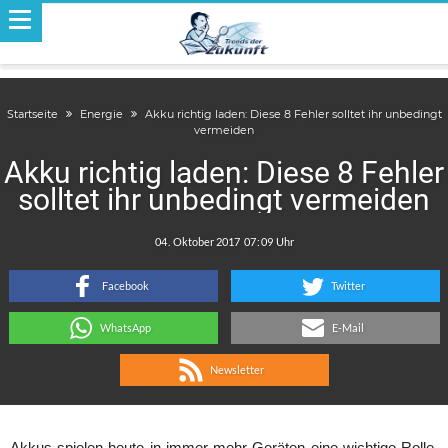
Startseite
Energie
Akku richtig laden: Diese 8 Fehler solltet ihr unbedingt
vermeiden
Akku richtig laden: Diese 8 Fehler
solltet ihr unbedingt vermeiden
.
:
Facebook
Twitter
WhatsApp
E-Mail
Newsletter
Akkus spielen heute in immer mehr Geräten eine wichtige Rolle.