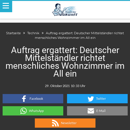
Startseite
Technik
Auftrag ergattert: Deutscher Mittelständler richtet
menschliches Wohnzimmer im All ein
Auftrag ergattert: Deutscher
Mittelständler richtet
menschliches Wohnzimmer im
All ein
.
:
Facebook
Twitter
WhatsApp
E-Mail
Newsletter