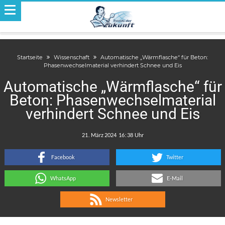
Startseite
Wissenschaft
Automatische „Wärmflasche“ für Beton:
Phasenwechselmaterial verhindert Schnee und Eis
Automatische „Wärmflasche“ für
Beton: Phasenwechselmaterial
verhindert Schnee und Eis
.
:
Facebook
Twitter
WhatsApp
E-Mail
Newsletter